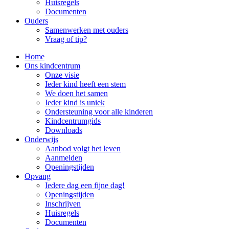
Huisregels
Documenten
Ouders
Samenwerken met ouders
Vraag of tip?
Home
Ons kindcentrum
Onze visie
Ieder kind heeft een stem
We doen het samen
Ieder kind is uniek
Ondersteuning voor alle kinderen
Kindcentrumgids
Downloads
Onderwijs
Aanbod volgt het leven
Aanmelden
Openingstijden
Opvang
Iedere dag een fijne dag!
Openingstijden
Inschrijven
Huisregels
Documenten