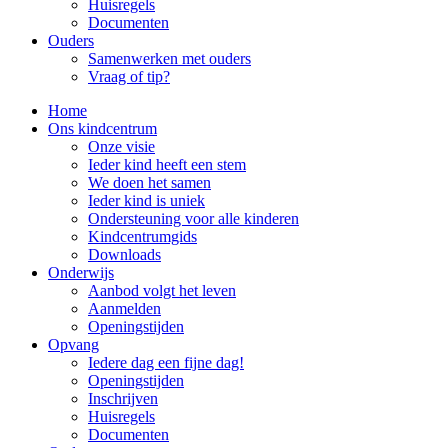
Huisregels
Documenten
Ouders
Samenwerken met ouders
Vraag of tip?
Home
Ons kindcentrum
Onze visie
Ieder kind heeft een stem
We doen het samen
Ieder kind is uniek
Ondersteuning voor alle kinderen
Kindcentrumgids
Downloads
Onderwijs
Aanbod volgt het leven
Aanmelden
Openingstijden
Opvang
Iedere dag een fijne dag!
Openingstijden
Inschrijven
Huisregels
Documenten