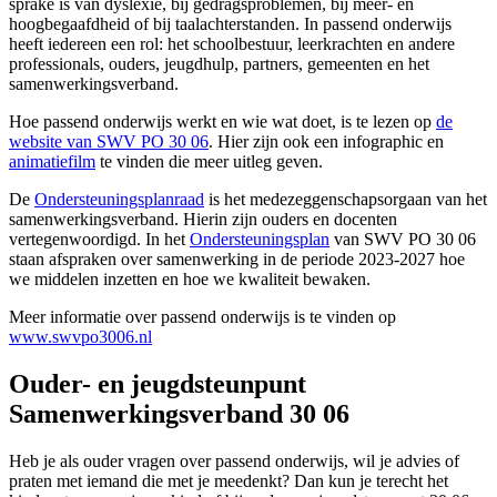
sprake is van dyslexie, bij gedragsproblemen, bij meer- en
hoogbegaafdheid of bij taalachterstanden. In passend onderwijs
heeft iedereen een rol: het schoolbestuur, leerkrachten en andere
professionals, ouders, jeugdhulp, partners, gemeenten en het
samenwerkingsverband.
Hoe passend onderwijs werkt en wie wat doet, is te lezen op
de
website van SWV PO 30 06
. Hier zijn ook een infographic en
animatiefilm
te vinden die meer uitleg geven.
De
Ondersteuningsplanraad
is het medezeggenschapsorgaan van het
samenwerkingsverband. Hierin zijn ouders en docenten
vertegenwoordigd. In het
Ondersteuningsplan
van SWV PO 30 06
staan afspraken over samenwerking in de periode 2023-2027 hoe
we middelen inzetten en hoe we kwaliteit bewaken.
Meer informatie over passend onderwijs is te vinden op
www.swvpo3006.nl
Ouder- en jeugdsteunpunt
Samenwerkingsverband 30 06
Heb je als ouder vragen over passend onderwijs, wil je advies of
praten met iemand die met je meedenkt? Dan kun je terecht het