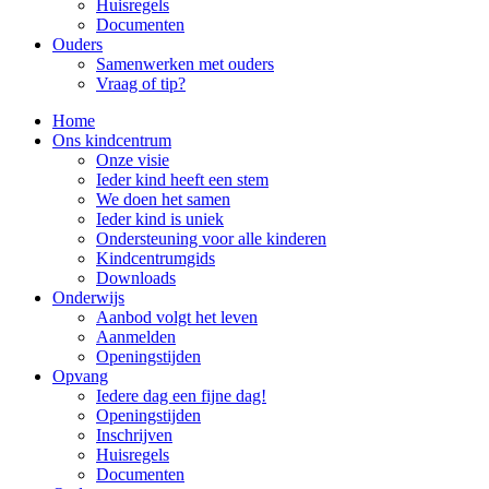
Huisregels
Documenten
Ouders
Samenwerken met ouders
Vraag of tip?
Home
Ons kindcentrum
Onze visie
Ieder kind heeft een stem
We doen het samen
Ieder kind is uniek
Ondersteuning voor alle kinderen
Kindcentrumgids
Downloads
Onderwijs
Aanbod volgt het leven
Aanmelden
Openingstijden
Opvang
Iedere dag een fijne dag!
Openingstijden
Inschrijven
Huisregels
Documenten